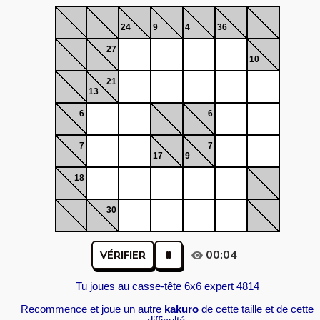
24
9
4
36
27
10
21
13
6
6
7
7
17
9
18
30
00:04
VÉRIFIER
Tu joues au casse-tête 6x6 expert 4814
Recommence et joue un autre
kakuro
de cette taille et de cette