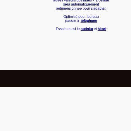
autres valeurs possibles - la cellule
sera automatiquement
redimensionnée pour s'adapter.
Optimisé pour: bureau
passer à:
téléphone
Essaie aussi le
sudoku
et
hitori