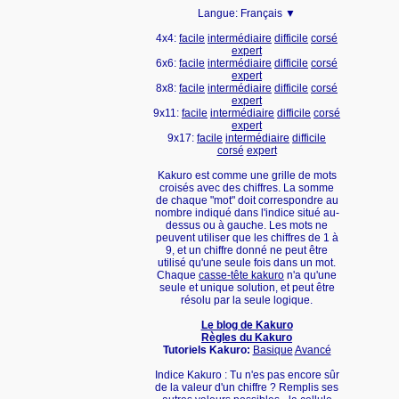
Langue:
Français ▼
4x4:
facile
intermédiaire
difficile
corsé
expert
6x6:
facile
intermédiaire
difficile
corsé
expert
8x8:
facile
intermédiaire
difficile
corsé
expert
9x11:
facile
intermédiaire
difficile
corsé
expert
9x17:
facile
intermédiaire
difficile
corsé
expert
Kakuro est comme une grille de mots
croisés avec des chiffres. La somme
de chaque "mot" doit correspondre au
nombre indiqué dans l'indice situé au-
dessus ou à gauche. Les mots ne
peuvent utiliser que les chiffres de 1 à
9, et un chiffre donné ne peut être
utilisé qu'une seule fois dans un mot.
Chaque
casse-tête kakuro
n'a qu'une
seule et unique solution, et peut être
résolu par la seule logique.
Le blog de Kakuro
Règles du Kakuro
Tutoriels Kakuro:
Basique
Avancé
Indice Kakuro : Tu n'es pas encore sûr
de la valeur d'un chiffre ? Remplis ses