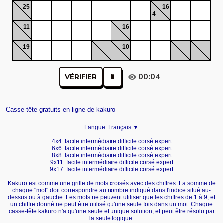
25
16
4
11
16
19
10
00:04
VÉRIFIER
Casse-tête gratuits en ligne de kakuro
Langue:
Français ▼
4x4:
facile
intermédiaire
difficile
corsé
expert
6x6:
facile
intermédiaire
difficile
corsé
expert
8x8:
facile
intermédiaire
difficile
corsé
expert
9x11:
facile
intermédiaire
difficile
corsé
expert
9x17:
facile
intermédiaire
difficile
corsé
expert
Kakuro est comme une grille de mots croisés avec des chiffres. La somme de
chaque "mot" doit correspondre au nombre indiqué dans l'indice situé au-
dessus ou à gauche. Les mots ne peuvent utiliser que les chiffres de 1 à 9, et
un chiffre donné ne peut être utilisé qu'une seule fois dans un mot. Chaque
casse-tête kakuro
n'a qu'une seule et unique solution, et peut être résolu par
la seule logique.